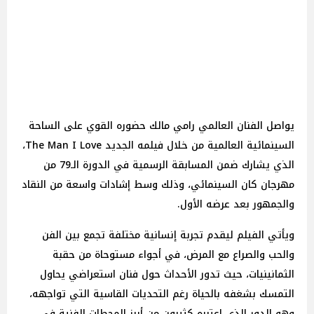
يواصل الفنان العالمي رامي مالك حضوره القوي على الساحة
السينمائية العالمية من خلال فيلمه الجديد The Man I Love،
الذي يشارك ضمن المسابقة الرسمية في الدورة الـ79 من
مهرجان كان السينمائي، وذلك وسط إشادات واسعة من النقاد
والجمهور بعد عرضه الأول.
ويأتي الفيلم ليقدم تجربة إنسانية مختلفة تجمع بين الفن
والحب والصراع مع المرض، في أجواء مستوحاة من حقبة
الثمانينيات، حيث تدور الأحداث حول فنان استعراضي يحاول
التمسك بشغفه بالحياة رغم التحديات القاسية التي تواجهه،
وهو الدور الذي اعتبره كثيرون من أبرز المحطات الفنية في