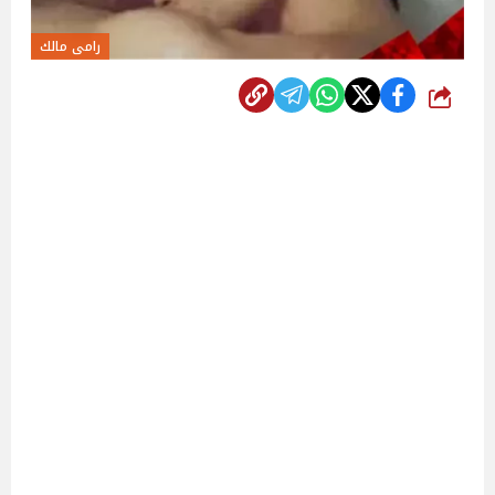
رامى مالك
شارك