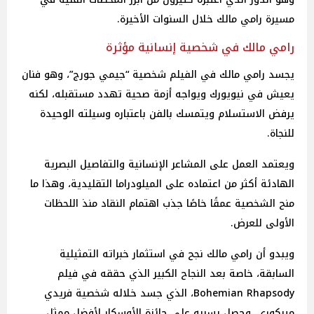
مسيرة رامي مالك خلال السنوات الأخيرة.
رامي مالك في شخصية إنسانية مؤثرة
يجسد رامي مالك في الفيلم شخصية “جيمي جورج”، وهو فنان
يعيش في نيويورك ويواجه أزمة صحية تهدد مستقبله، لكنه
يرفض الاستسلام ويتمسك بالفن باعتباره وسيلته الوحيدة
للنجاة.
ويعتمد العمل على المشاعر الإنسانية والتفاصيل البصرية
الهادئة أكثر من اعتماده على الميلودراما التقليدية، وهذا ما
منح الشخصية عمقًا خاصًا جذب اهتمام النقاد منذ اللحظات
الأولى للعرض.
ويبدو أن رامي مالك نجح في استثمار خبراته التمثيلية
السابقة، خاصة بعد النجاح الكبير الذي حققه في فيلم
Bohemian Rhapsody، الذي جسد خلاله شخصية فريدي
ميركوري، وحصل بسببه على جائزة الأوسكار لأفضل ممثل.