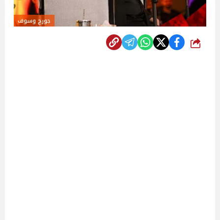
جورج وسوف
شارك