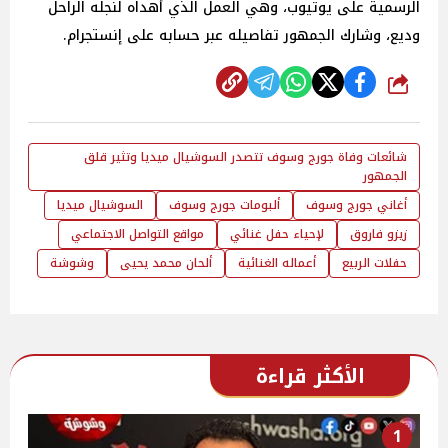
الرسمية على يوتيوب، وهي العمل الذي أهداه لنجله الراحل
وديع، وشارك الجمهور تفاصيله عبر حسابه على إنستجرام.
شارك
شائعات وفاة جورج وسوف تتصدر السوشيال ميديا وتثير قلق
الجمهور
أغاني جورج وسوف
ألبومات جورج وسوف
السوشيال ميديا
زيزو فاروق
لإحياء حفل غنائي
مواقع التواصل الاجتماعي
حفلات الربيع
أعماله الغنائية
ألحان محمد يحيى
وشوشة
الأكثر قراءة
1