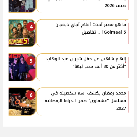
صيف 2026
ما هو مصير أحدث أفلام أجاي ديفجان
4
Golmaal 5؟ .. تفاصيل
إلهام شاهين عن حفل شيرين عبد الوهاب:
5
"أكتر من 30 ألف محب ليها"
محمد رمضان يكشف اسم شخصيته في
6
مسلسل "عشماوي" ضمن الدراما الرمضانية
2027