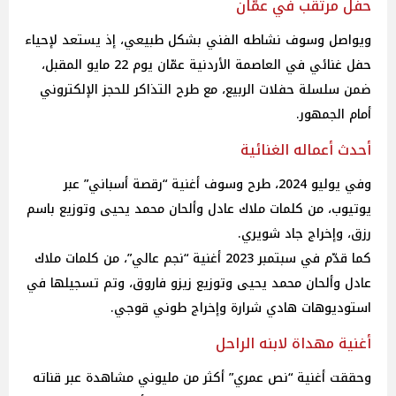
حفل مرتقب في عمّان
ويواصل وسوف نشاطه الفني بشكل طبيعي، إذ يستعد لإحياء
حفل غنائي في العاصمة الأردنية عمّان يوم 22 مايو المقبل،
ضمن سلسلة حفلات الربيع، مع طرح التذاكر للحجز الإلكتروني
أمام الجمهور.
أحدث أعماله الغنائية
وفي يوليو 2024، طرح وسوف أغنية “رقصة أسباني” عبر
يوتيوب، من كلمات ملاك عادل وألحان محمد يحيى وتوزيع باسم
رزق، وإخراج جاد شويري.
كما قدّم في سبتمبر 2023 أغنية “نجم عالي”، من كلمات ملاك
عادل وألحان محمد يحيى وتوزيع زيزو فاروق، وتم تسجيلها في
استوديوهات هادي شرارة وإخراج طوني قوجي.
أغنية مهداة لابنه الراحل
وحققت أغنية “نص عمري” أكثر من مليوني مشاهدة عبر قناته