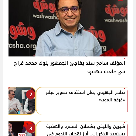
المؤلف سامح سند يفاجئ الجمهور بلوك محمد فراج
في «لعبة جهنم»
صلاح الجهيني يعلن استئناف تصوير فيلم
2
«فرقة الموت»
شيرين والليثي يشعلان المسرح والهضبة
3
يستعيد الذكريات.. أبرز لقطات النجوم في