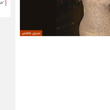
"حب
نسرين طافش