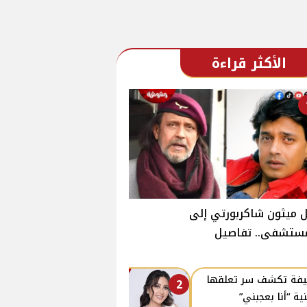
الأكثر قراءة
 ميثون شاكربورتي إلى
مستشفى.. تفاصيل
فة تكشف سر تعلقها
2
نية “أنا بعجبني”