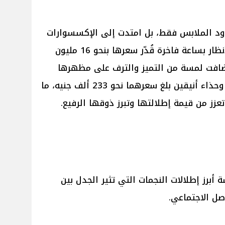
ود الملابس فقط، بل امتدت إلى الإكسسوارات
التي اختارتها بعناية، حيث لفتت الأنظار بساعة فاخرة قُدّر سعرها بنحو 16 مليون
أضافت لمسة من التميز والترف على مظهرها
العام. كما نسّقت إطلالتها بحقيبة وحذاء أنيقين بلغ سعرهما نحو 233 ألف جنيه، ما
ز من قيمة إطلالتها وتبرز ذوقها الرفيع.
برز إطلالات النجمات التي تثير الجدل بين
صل الاجتماعي.