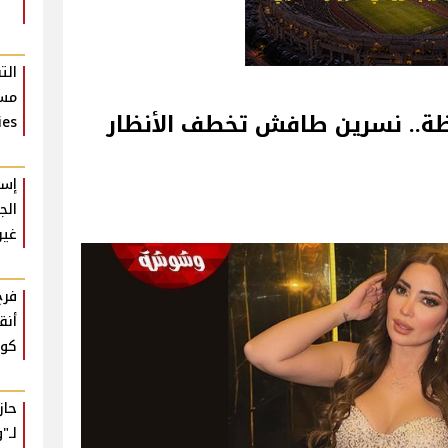
الت
مسل
ظة.. نسرين طافش تخطف الأنظار
ies
إسل
الج
غير
فرح
أنق
كوم
حا
لـ"