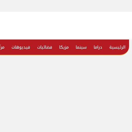
الرئيسية
دراما
سينما
مزيكا
فضائيات
فيديوهات
مرأ