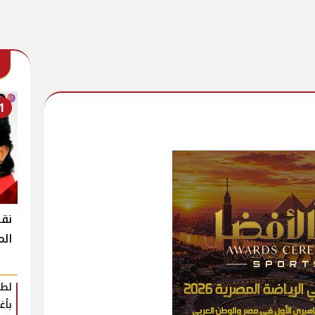
1
نقل
ال
لطي
بأغ