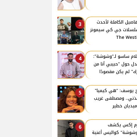
فاصيل الكاملة لأحدث
3
سلات جي كي سيمونز
The West
ام ساسو لـ"وشوشة":
4
دل حول "حبيبي أنا من
ك" لم يكن مقصودًا
 يوسف: "هي كيميا"
5
ذني.. ومصطفى غريب
يديان خطير
زم إكس يكشف
6
وشوشة" كواليس أغنية