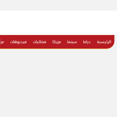
الرئيسية
دراما
سينما
مزيكا
فضائيات
فيديوهات
مرأ