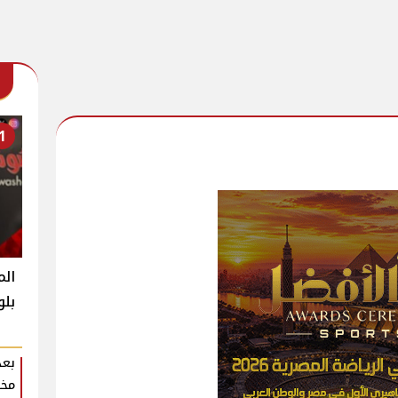
1
الم
بلو
بعد
مخا