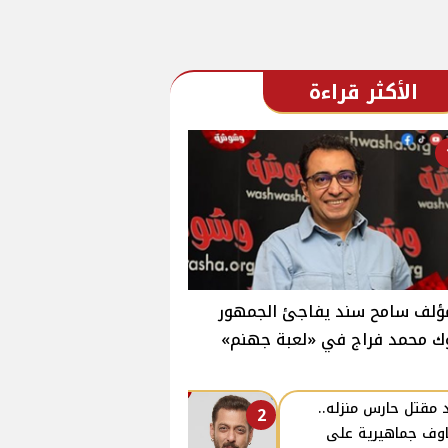
الأكثر قراءة
ؤلف سامح سند يفاجئ الجمهور
ك محمد فراج في «لعبة جهنم»
 مقتل حارس منزله..
2
وف جماهيرية على