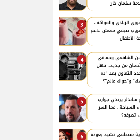
مة سلمان خان
زي الزبادي والفواكه..
3
روب صيفي منعش لدعم
 الأطفال
 الشافعي وحماقي
4
معان من جديد.. فهل
دد التعاون بعد "ده
اك" و"جواك عالم"؟
 ساندلر يرتدي جوارب
5
اء السباحة.. فما السر
ء تصرفه؟
ية مصطفى تشيد بعودة
6