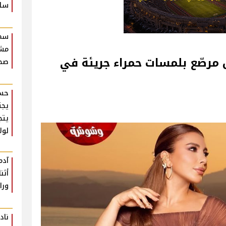
سلا
سمو
مش
 مرصّع بلمسات حمراء جريئة في
صحة
حسن
يجت
يتج
لول
آدم
أثن
ورا
ناد