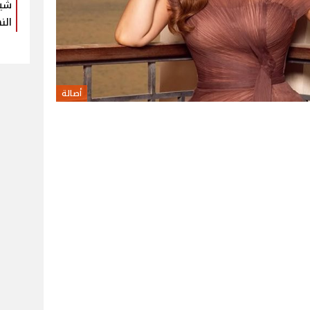
شير
الن
أصالة