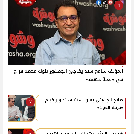
1
المؤلف سامح سند يفاجئ الجمهور بلوك محمد فراج
في «لعبة جهنم»
صلاح الجهيني يعلن استئناف تصوير فيلم
2
«فرقة الموت»
شيرين والليثي يشعلان المسرح والهضبة