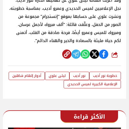
وقد أعربت الفنانة ليلى علوي عن تهانيها الحارة لنور أديب،
نجل الإعلاميين لميس الحديدي وعمرو أديب، بمناسبة خطوبته،
ونشرت علوي على حسابها بموقع “إنستجرام” مجموعة من
الصور من الحفل، وعلّقت قائلة: “ألف مبروك لأجمل عرسان،
ومبروك للميس وعمرو أيضًا، فرحة صادقة من القلب، أتمنى
لكم حياة مليئة بالسعادة والخير والهناء الدائم”.
شارك
خطوبة نور أديب
نور أديب
ليلى علوي
أدوار إلهام شاهين
الإعلامية الكبيرة لميس الحديدي
الأكثر قراءة