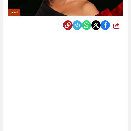
انغام
شارك