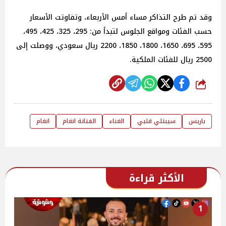
وقد تم طرح التذاكر مساء أمس الأربعاء، وتفاوتت الأسعار
حسب الفئات ومواقع الجلوس لتبدأ من: 295، 325، 425، 495،
595، 695، 1650، 1800، 1850، 2200 ريال سعودي، ووصلت إلى
2500 ريال للفئات الملكية.
شارك
باريس
سيبتلي قلبي
الغناء
الفنانة انغام
انغام
الأكثر قراءة
1