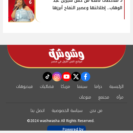
5 ملاحظات لافتة من حفل شيرين عبد
6
الوهاب.. إطلالتها وعصير التفاح أبرزها
instagram
tiktok
youtube
twitter
facebook
الرئيسية
دراما
سينما
مزيكا
فضائيات
فيديوهات
مرأة
مجتمع
منوعات
من نحن
سياسة الخصوصية
اتصل بنا
©2024 washwasha All Rights Reserved.
Powered by