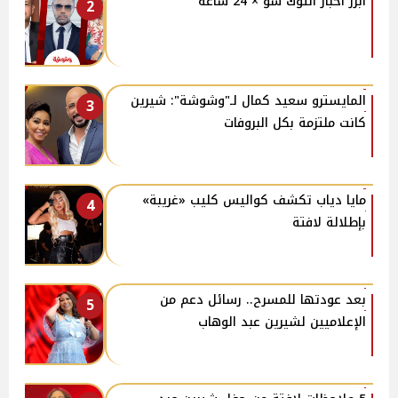
أبرز أخبار التوك شو × 24 ساعة
2
المايسترو سعيد كمال لـ"وشوشة": شيرين
3
كانت ملتزمة بكل البروفات
مايا دياب تكشف كواليس كليب «غريبة»
4
بإطلالة لافتة
بعد عودتها للمسرح.. رسائل دعم من
5
الإعلاميين لشيرين عبد الوهاب