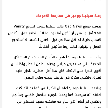
رغبة سيلينا جوميز في ممارسة الأمومة:
بحسب موقع Geo News قالت سيلينا جوميز لموقع Vanity
Fair: آمل وأتمنى أن أكون أماً يوماً ما لا أستطيع حمل الأطفال
لأسباب طبية لم أقل هذا من قبل، لكنني للأسف لا أستطيع
الحمل والإنجاب، لذلك ربما سأتبنى أطفالاً.
وأضافت سيلينا جوميز: أعاني حالياً من العديد من المشاكل
الصحية التي قد تعرض حياتي وحياة الطفل للخطر ولذلك لن
أكون قادرة على الإنجاب كان هذا أمرًا اضطررت للحزن عليه
لفترة، ولكنني فكرت في طريقة بديلة وهي التبني.
وتابعت سيلينا جوميز: أعلم أن الأمر ليس كما تخيلته كنت
أعتقد أنه سيحدث كما يحدث للجميع سأحمل طفلي وسأنجب،
ولكنني لم أعلم أنني سأواجه مشكلة صحية تمنعني من