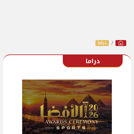
دراما
دراما