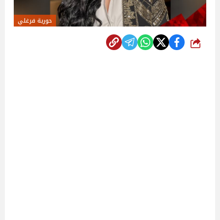
حورية فرغلي
شارك