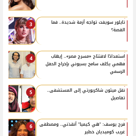
تايلور سويفت تواجه أزمة شديدة.. فما
3
القصة؟
استعدادًا لافتتاح «مسرح مصر».. إيهاب
4
فهمي يكلف سامح بسيوني بإخراج الحفل
الرسمي
نقل ميثون شاكربورتي إلى المستشفى..
5
تفاصيل
فرح يوسف: "هي كيميا" أنقذني.. ومصطفى
6
غريب كوميديان خطير