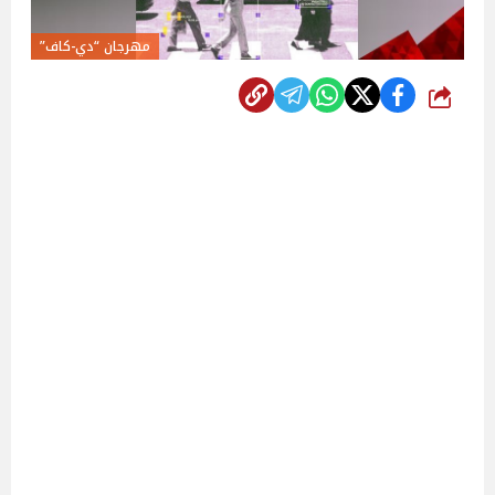
مهرجان “دي-كاف”
شارك