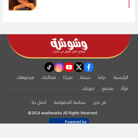
instagram
tiktok
youtube
twitter
facebook
الرئيسية
دراما
سينما
مزيكا
فضائيات
فيديوهات
مرأة
مجتمع
منوعات
من نحن
سياسة الخصوصية
اتصل بنا
©2024 washwasha All Rights Reserved.
Powered by