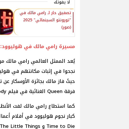
لا يفوتك
تصفيق حار لـ رامي مالك في
"تورونتو السينمائي" 2025
(صور)
مسيرة رامي مالك في هوليوود:
يُعد الممثل العالمي رامي مالك من
نجحوا في إثبات مكانتهم في هوليو
حيثُ فاز مالك بجائزة الأوسكار ع
فرقة Queen الغنائية في فيلم Bohemian Rhapsody.
كما استطاع رامي مالك لفت الأنظار
Time to Die و The Little Things والمسلسل التلفزيوني Mr. Robot، وغيرها.