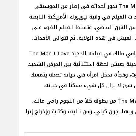
الفيلم الأمريكي الجديد The Man I Love تدور أحداثه في إطار من الموسيقى
اث الفيلم في ولاية نيويورك الأمريكية النابضة
ت من القرن الماضي، ويُسلط الفيلم الضوء على
لعيش في هذه الولاية، ثم تتوالى الأحداث.
سيلعب الممثل المصري الأمريكي رامي مالك في فيلمه الجديد The Man I Love
ينة يعيش لحظة استثنائية بين المرض الشديد
ت، وفجأة تدخل امرأة في حياته تجعله يتمسك
ل شئ لا يزال كل شيء ممكنًا في حياته.
والفيلم العالمي الجديد The Man I Love من بطولة كلاً من النجوم رامي مالك،
ويشا، جون كيلي، ومن تأليف وكتابة وإخراج إيرا