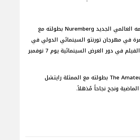
ينتظر الممثل رامي مالك عرض فيلمه العالمي الجديد Nuremberg بطولته مع
مرة في مهرجان تورنتو السينمائي الدولي في
سبتمبر الماضي، ومن المقرر عرض الفيلم في دور العرض السينمائية يوم 7 نوفمبر
وكان آخر أعمال رامي مالك فيلم The Amateur بطولته مع الممثلة رايتشل
اضية ونجح نجاحاً مُذهلاً.