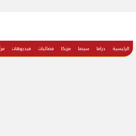
الرئيسية
دراما
سينما
مزيكا
فضائيات
فيديوهات
مرأ