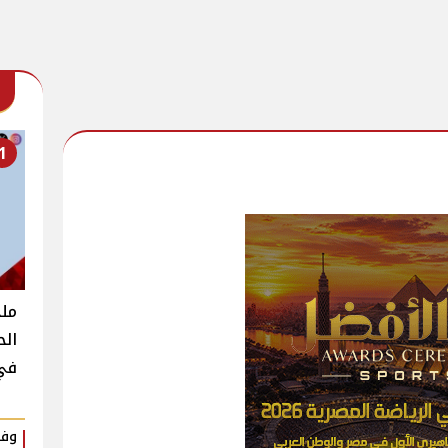
1
مل
في
وفا