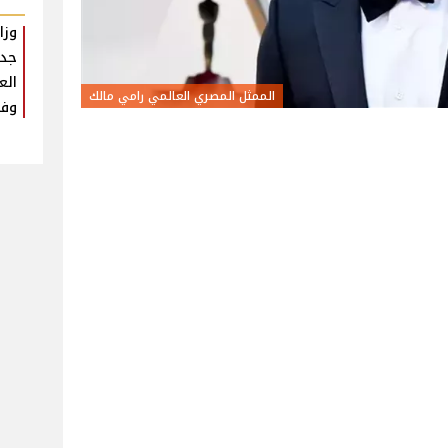
وزا
جدي
الع
الممثل المصري العالمي رامي مالك
وفق