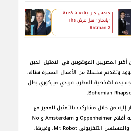
جيمس جان يقدم شخصية
"باتمان" قبل عرض The
Batman 2
 أكثر المصريين الموهوبين في التمثيل الذين
ود وتقديم سلسلة من الأعمال المميزة هناك،
ن تجسيده لشخصية المطرب فريدي ميركوري بطل
 إليه من خلال مشاركته بالتمثيل المميز مع
كبار نجوم هوليوود في أفلام أعماله أفلام Oppenheimer و Amsterdam و No