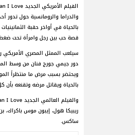
والدراما والرومانسية حول تدور أحد
بالحياة في أواخر حقبة الثمانينيا
قصة حب بين رجل وامرأة تحت ضغط ا
دور جيمي جورج فنان من وسط المد
ويحتضر بسبب مرض ما منتظراً المو
بالحياة ويقاتل مرضه وتقنعه بأن ك
ريبيكا هول، إيبون موس باكراك، بن 
ساكس.