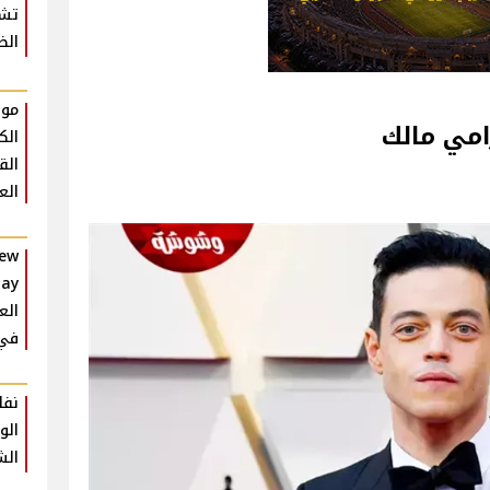
تشي
الظ
موع
رامي مالك
الك
الق
الع
New
الع
في 26
نفا
الو
الش