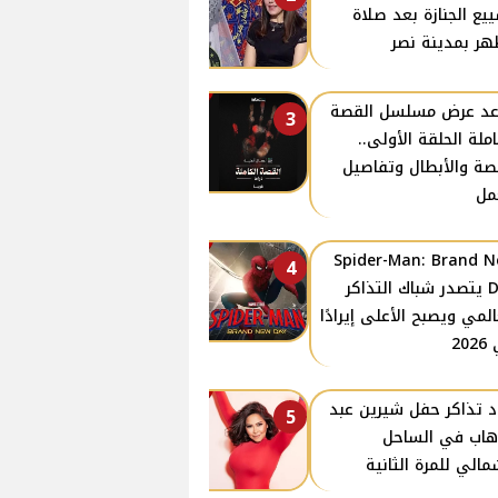
يع الجنازة بعد صلاة
هر بمدينة نصر
د عرض مسلسل القصة
3
املة الحلقة الأولى..
صة والأبطال وتفاصيل
مل
Spider-Man: Brand 
4
Day يتصدر شباك التذاكر
المي ويصبح الأعلى إيرادًا
20
د تذاكر حفل شيرين عبد
5
هاب في الساحل
مالي للمرة الثانية