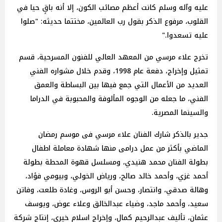
عليه وآله وسلم كانت أعظم مصائب الكون، إلا أنه باقٍ حيا في
القلوب، مرفوع الذكر بقول رب العالمين، مختتما حديثه: "صلوا
عليه تسعدوا."
تخرج علاء مرسي من المعهد العالي للفنون المسرحية، قسم
تمثيل وإخراج، دفعة عام 1998، وقدم خلال مشواره الفني
العديد من الأعمال التي جمع فيها بين البساطة والعمق
الفني، ما جعله من الوجوه المألوفة والمحبوبة في الدراما
والسينما المصرية.
جدير بالذكر شارك الفنان علاء مرسي فى موسم رمضان
الماضي بأكثر من عمل درامى منها شهادة معاملة اطفال
بطولة الفنان محمد هنيدي، ومسلسل قهوة المحطة بطولة
أحمد غزي، وأحمد خالد صالح، ورياض الخولي، وبيومي فؤاد،
وهالة صدقي، وانتصار، وحسن أبو الروس، وغادة طلعت، وفاتن
سعيد، وأحمد ماجد، وضياء عبدالخالق وعلاء عوض، ويوسف
عثمان، تأليف عبدالرحيم كمال، وإخراج اسلام خيري، إنتاج شركة