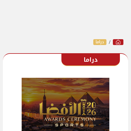
دراما
دراما