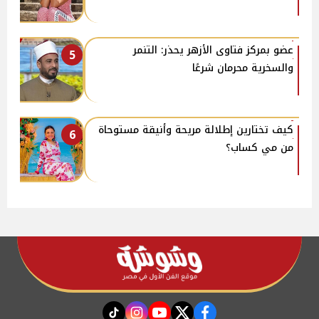
عضو بمركز فتاوى الأزهر يحذر: التنمر
5
والسخرية محرمان شرعًا
كيف تختارين إطلالة مريحة وأنيقة مستوحاة
6
من مي كساب؟
instagram
tiktok
youtube
twitter
facebook