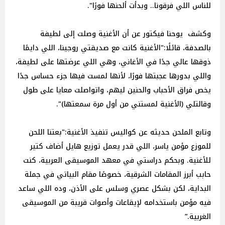
للناس اللي فرقونا.. وبدأت ألحنها فورًا".
وكشف يوحنا فيكتور عن أن الأغنية وصلت إلى لطيفة
بالصدفة، قائلًا:"الأغنية كانت مع صديقتي روجينا، اللي دايمًا
ذوقها عالي جدًا في الأغاني، وهي اللي عرضتها على لطيفة،
واللي بدورها عجبتها فورًا، لأنها لمست فيها جزء حساس جدًا
يخص فراق الأحباب والحنين ليهم، واتواصلت معايا على طول
وقالتلي (الأغنية لمستني من أول مرة سمعتها)".
وتابع الملحن حديثه عن كواليس تنفيذ الأغنية:"بعتنا اللحن
للموزع مؤمن ياسر، اللي قدر يعمل توزيع هايل أضاف كتير
للأغنية. وبحكم دراستي في معهد الموسيقى العربية، كنت
حابب أبرز المقامات الشرقية، خصوصًا مقام البياتي في جملة
البداية، لكن بشكل عصري وسلس على الأذن، وده اللي ساعد
فيه مؤمن باستخدامه لإيقاعات وأصوات قريبة من الموسيقى
الغربية.”