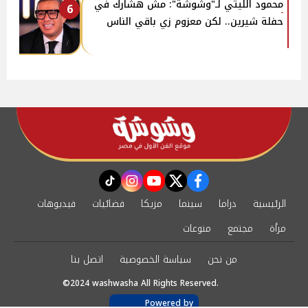
محمود الليثي لـ"وشوشة": مش هشارك في
6
حفلة شيرين.. لكن معزوم زي باقي الناس
instagram
tiktok
youtube
twitter
facebook
الرئيسية
دراما
سينما
مزيكا
فضائيات
فيديوهات
مرأة
مجتمع
منوعات
من نحن
سياسة الخصوصية
اتصل بنا
©2024 washwasha All Rights Reserved.
Powered by