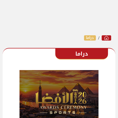
دراما
دراما