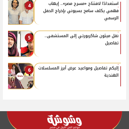
استعدادًا لافتتاح «مسرح مصر».. إيهاب
4
فهمي يكلف سامح بسيوني بإخراج الحفل
الرسمي
نقل ميثون شاكربورتي إلى المستشفى..
5
تفاصيل
إليكم تفاصيل ومواعيد عرض أبرز المسلسلات
6
الهندية