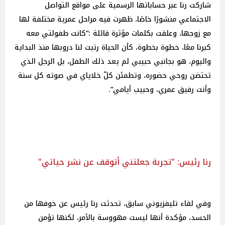
شاركت رنا عبر حساباتها الرسمية على مواقع التواصل
الاجتماعي منشورًا خاصًا، ظهرت فيه مراحل عمرية مختلفة لها
مع زوجها، وعلقت بكلمات مؤثرة قائلة :“كانت طفولتي معه
كبرنا معًا، خطوة بخطوة، كأن الحياة رتبت لنا دروبها منذ البداية
واليوم، هو بجانبي حبيبي لم يعد ذلك الطفل، بل الرجل الذي
تحتضن روحي حضوره، وتطمئن كلّ خلاياي في صوته كل سنة
وأنت ‎رفيق عمري، وحبيب أيامي”.
رنا رئيس: "تجربة جعلتني أتوقف عن نشر حياتي"
وفي لقاء تليفزيوني سابق، تحدثت رنا رئيس عن خوفها من
الحسد، مؤكدة أنها ليست مهووسة بالأمر، لكنها تؤمن