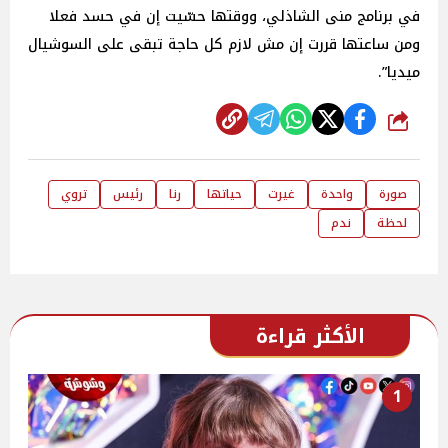
في برنامج منى الشاذلي، ووقتها حسّيت إن في حسد فعلا
ومن ساعتها قررت إن مش لازم كل حاجة تبقى على السوشيال
ميديا”.
شارك
صورة
واحدة
غيرت
حياتها
رنا
رئيس
تروي
لحظة
ندم
الأكثر قراءة
1