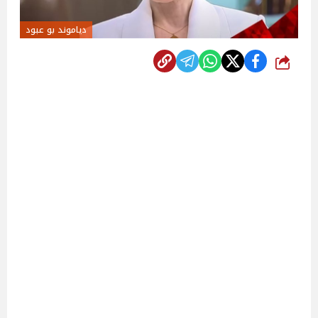
دياموند بو عبود
شارك