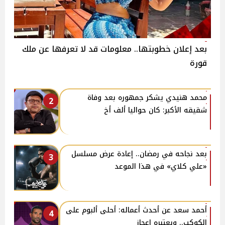
بعد إعلان خطوبتها.. معلومات قد لا تعرفها عن ملك
قورة
محمد هنيدي يشكر جمهوره بعد وفاة
2
شقيقه الأكبر: كان حواليا ألف أخ
بعد نجاحه في رمضان.. إعادة عرض مسلسل
3
«علي كلاي» في هذا الموعد
أحمد سعد عن أحدث أعماله: أحلى ألبوم على
4
الكوكب.. وبعتبره إعجاز