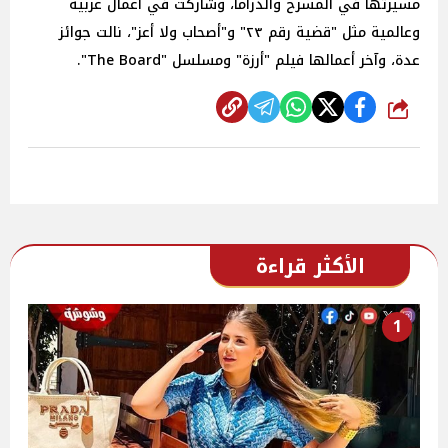
مسيرتها في المسرح والدراما، وشاركت في أعمال عربية
وعالمية مثل "قضية رقم ٢٣" و"أصحاب ولا أعز"، نالت جوائز
عدة، وآخر أعمالها فيلم "أرزة" ومسلسل "The Board".
شارك
الأكثر قراءة
1