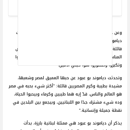
A post shared by ET بالعربي (@etbilarabi)
وعن حياتها الزوجية مع الفنان المصري هاني عادل، أوضحت
دياموند أن تجربة الزواج بالنسبة لها كانت إيجابية للغاية،
قائلة: "تجربة الزواج حلوة كتير، خصوصًا لما بتلاقي الشخص
المناسب، وشخصيتكم تكون مناسبة لبعض، وتعرفوا تنضجوا
وتكبروا وتتطوروا سوا كبني آدمين."
وتحدثت دياموند بو عبود عن حبها العميق لمصر وشعبها،
مشيدة بطيبة وكرم المصريين قائلة: "أكتر شيء بحبه في مصر
هو العالم والناس، قدّ إيه هما طيبين وكرماء وبيحبوا الحياة،
وده شيء مشترك جدًا مع اللبنانيين، وبيجمع بين البلدين في
نقطة جميلة وإنسانية."
يذكر أن دياموند بو عبود هي ممثلة لبنانية بارزة، بدأت