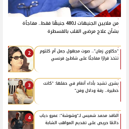
من ملايين الجنيهات لـ480 جنيهًا فقط.. مفاجأة
بشأن علاج مرضى القلب بالقسطرة
"حكاوي زمان".. صوت مجهول جعل أم كلثوم
2
تتخذ قرارًا مفاجئًا على شاطئ فرنسي
بشرى تشيد بأداء أنغام في حفلها: "كانت
3
خطيرة.. رقة ودلال وفن"
الناقد محمد شميس لـ"وشوشة": عمرو دياب
4
دائمًا حريص على تقديم المواهب الشابة