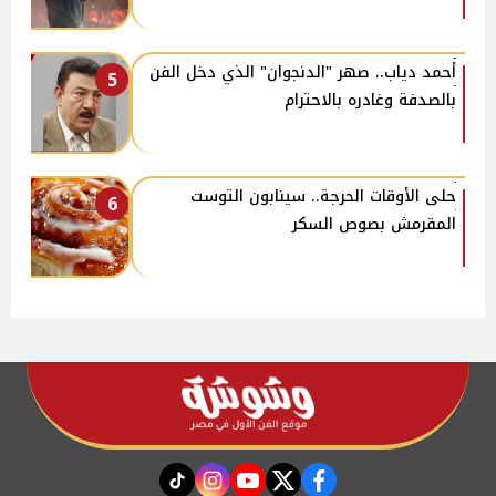
أحمد دياب.. صهر "الدنجوان" الذي دخل الفن
5
بالصدفة وغادره بالاحترام
حلى الأوقات الحرجة.. سينابون التوست
6
المقرمش بصوص السكر
instagram
tiktok
youtube
twitter
facebook