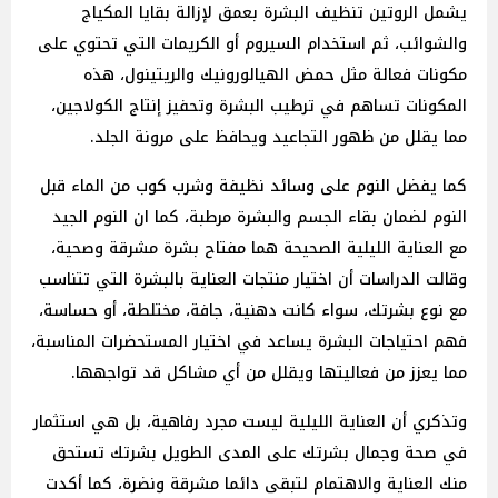
يشمل الروتين تنظيف البشرة بعمق لإزالة بقايا المكياج
والشوائب، ثم استخدام السيروم أو الكريمات التي تحتوي على
مكونات فعالة مثل حمض الهيالورونيك والريتينول، هذه
المكونات تساهم في ترطيب البشرة وتحفيز إنتاج الكولاجين،
مما يقلل من ظهور التجاعيد ويحافظ على مرونة الجلد.
كما يفضل النوم على وسائد نظيفة وشرب كوب من الماء قبل
النوم لضمان بقاء الجسم والبشرة مرطبة، كما ان النوم الجيد
مع العناية الليلية الصحيحة هما مفتاح بشرة مشرقة وصحية،
وقالت الدراسات أن اختيار منتجات العناية بالبشرة التي تتناسب
مع نوع بشرتك، سواء كانت دهنية، جافة، مختلطة، أو حساسة،
فهم احتياجات البشرة يساعد في اختيار المستحضرات المناسبة،
مما يعزز من فعاليتها ويقلل من أي مشاكل قد تواجهها.
وتذكري أن العناية الليلية ليست مجرد رفاهية، بل هي استثمار
في صحة وجمال بشرتك على المدى الطويل بشرتك تستحق
منك العناية والاهتمام لتبقى دائما مشرقة ونضرة، كما أكدت