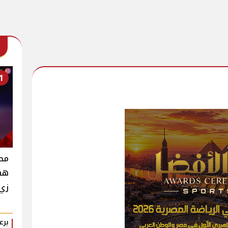
1
محم
هشا
زي 
برع