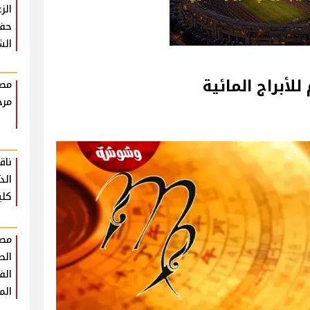
الز
حفل
الش
لأبراج المائية
مصط
مرح
ناق
الذ
كلي
مصط
الط
الف
الم