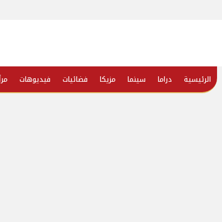
الرئيسية
دراما
سينما
مزيكا
فضائيات
فيديوهات
مرأ