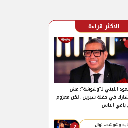
الأكثر قراءة
ود الليثي لـ"وشوشة": مش
رك في حفلة شيرين.. لكن معزوم
باقي الناس
اية وشوشة.. نوال
2