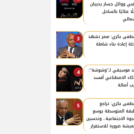
غبي ووائل جسار يحييان
ًا غنائيًا بالساحل
مالي
فى بكري: مصر تشهد
3
لة إعادة بناء شاملة
د موسيقي لـ"وشوشة":
4
كاء الاصطناعي أفسد
ب أصالة
فى بكري: تراجع
5
بقة المتوسطة يوسع
جوة الاجتماعية.. وتحسين
عيشة ضرورة للاستقرار