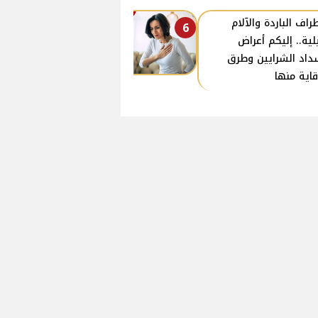
طراف الباردة والآلام
6
يلية.. إليكم أعراض
داد الشرايين وطرق
قاية منها