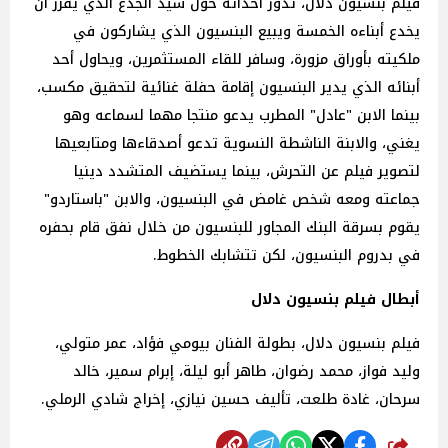
فيلم بنسيون دلال، تدور أحداثه حول سيد الجدع الذي يقرر أن
يخدع أبناءه الخمسة ويبيع البنسيون الذي يشاركون في
ملكيته بأوراق مزورة، وسافر للقاء المستثمرين، ويحاول أحد
أبنائه الذي يدير البنسيون إقامة حفلة غنائية لتحقيق مكسب،
بينما الابن "عادل" المطرب يدعو منتجا مهما لسماعه وهو
يغني، والابنة الناشطة النسوية تدعو أصدقاءها ومتابعيها
لتصوير فيلم عن التحرش، بينما يستضيف المتشدد دينيا
جماعته ومعه شخص غامض في البنسيون، والابن "باستاردو"
يقوم بسرقة البنك المجاور للبنسيون من خلال نفق قام بحفره
في بدروم البنسيون، لكن تتشابك الخطوط.
أبطال فيلم بنسيون دلال
فيلم بنسيون دلال، بطولة الفنان بيومي فؤاد، عمر متولي،
وليد فواز، محمد رضوان، طاهر أبو ليلة، إبرام سمير، خالد
سرحان، غادة طلعت، تأليف حسين نيازي، إخراج شادي الرملي.