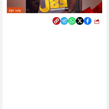
وليد فواز
شارك