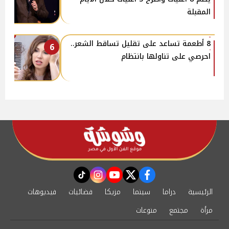
المقبلة
8 أطعمة تساعد على تقليل تساقط الشعر..
6
احرصي على تناولها بانتظام
instagram
tiktok
youtube
twitter
facebook
الرئيسية
دراما
سينما
مزيكا
فضائيات
فيديوهات
مرأة
مجتمع
منوعات