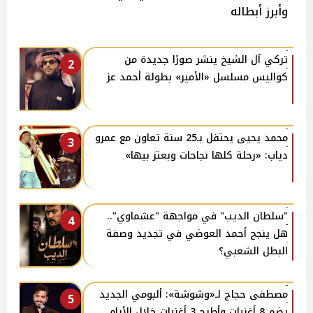
وأبرز أبطاله
تركي آل الشيخ ينشر صورًا جديدة من
2
كواليس مسلسل «الأمير» بطولة أحمد عز
محمد يحيى يحتفل بـ25 سنة تعاون مع عمرو
3
دياب: «رحلة كلها نجاحات وبعتز بيها»
"سلطان الديب" في مواجهة "عشماوي"..
4
هل ينجح أحمد العوضي في تجديد وصفة
البطل الشعبي؟
مصطفى حجاج لـ«وشوشة»: ألبومي الجديد
5
يضم 8 أغنيات وأطرح 3 أغنيات خلال الأيام