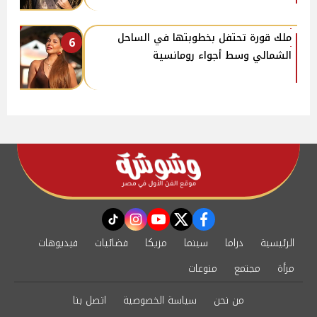
ملك قورة تحتفل بخطوبتها في الساحل
6
الشمالي وسط أجواء رومانسية
instagram
tiktok
youtube
twitter
facebook
الرئيسية
دراما
سينما
مزيكا
فضائيات
فيديوهات
مرأة
مجتمع
منوعات
من نحن
سياسة الخصوصية
اتصل بنا