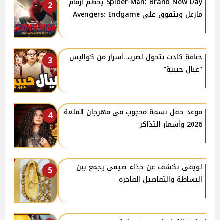
Spider-Man: Brand New Day يحطم أرقام
2
مارفل ويتفوق على Avengers: Endgame
خناقة كادت تتحول لضرب..أسرار من كواليس
3
"عيال حبيبة"
موعد حفل نسمة محجوب في مهرجان القلعة
4
2026 وأسعار التذاكر
لويفي تكشف عن حذاء صيفي يجمع بين
5
البساطة والتفاصيل الفاخرة