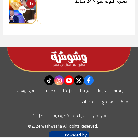
نشرة التوك شو × 24 ساعة
6
instagram
tiktok
youtube
twitter
facebook
الرئيسية
دراما
سينما
مزيكا
فضائيات
فيديوهات
مرأة
مجتمع
منوعات
من نحن
سياسة الخصوصية
اتصل بنا
©2024 washwasha All Rights Reserved.
Powered by