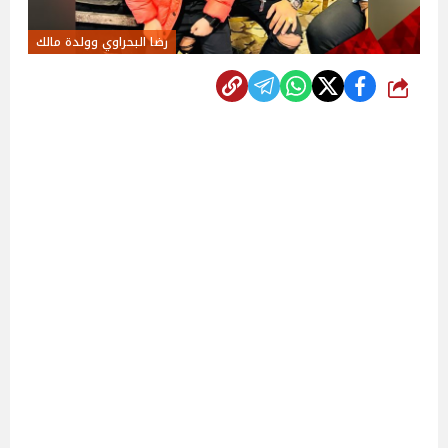
رضا البحراوي وولدة مالك
شارك