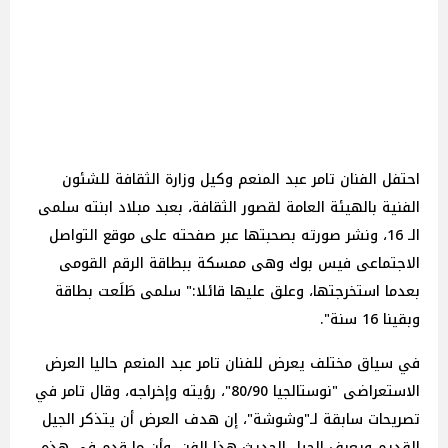
احتفل الفنان تامر عبد المنعم وكيل وزارة الثقافة للشئون
الفنية بالهيئة العامة لقصور الثقافة، بعبد مبلاد ابنته سلمى
الـ 16، ونشر صورته بصحبتها عبر صفحته على موقع التواصل
الاجتماعى فيس بوك وهى ممسكة ببطاقة الرقم القومى
بعدما استخرجتها، وعلق عليها قائلا:" سلمى طَلَعت بطاقة
وبقينا 16 سنة".
في سياق مختلف يعرض للفنان تامر عبد المنعم حاليا العرض
الاستعراضى "نوستالجيا 80/90"، رؤيته وإخراجه، وقال تامر في
تصريحات سابقة لـ"وشوشة"، إن هدف العرض أن يتذكر الجيل
القديم ويعرف الجيل الحديث هذا الفن، وأن ما قدم في هذه