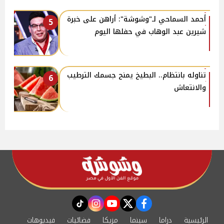
أحمد السماحي لـ"وشوشة": أراهن على خبرة
5
شيرين عبد الوهاب في حفلها اليوم
تناوله بانتظام.. البطيخ يمنح جسمك الترطيب
6
والانتعاش
instagram
tiktok
youtube
twitter
facebook
الرئيسية
دراما
سينما
مزيكا
فضائيات
فيديوهات