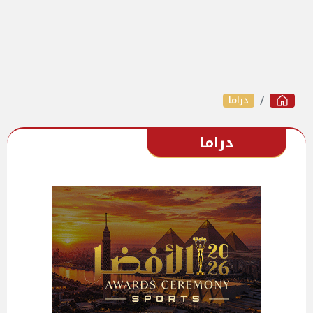
دراما
دراما