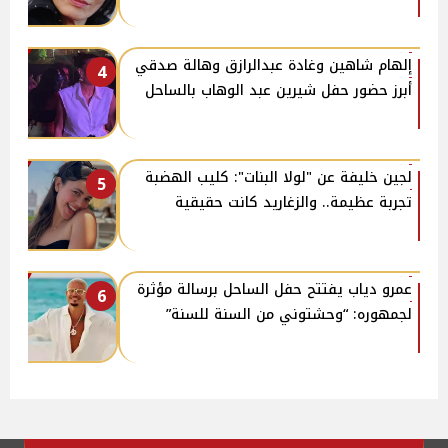
إلهام شاهين وغادة عبدالرازق وهالة صدقي
4
أبرز حضور حفل شيرين عبد الوهاب بالساحل
لجين خليفة عن "لولا البنات": كليب الهضبة
5
تجربة عظيمة.. والزغاريد كانت حقيقية
عمرو دياب يفتتح حفل الساحل برسالة مؤثرة
6
لجمهوره: “وحشتوني من السنة للسنة”