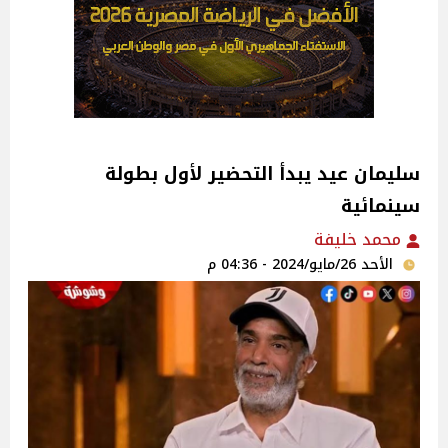
سليمان عيد يبدأ التحضير لأول بطولة
سينمائية
محمد خليفة
الأحد 26/مايو/2024 - 04:36 م